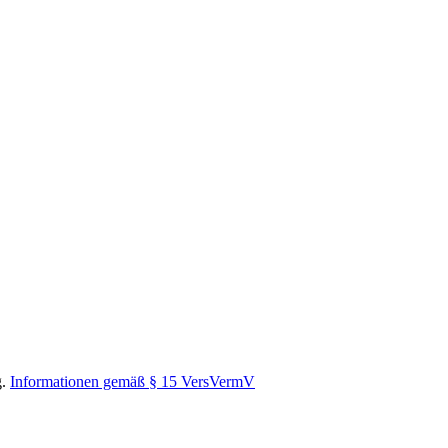
Sachen Versicherung. Kompetent wird einem das Nötige offeriert, jegli
sicherungen.
g ist stets kompetent, persönlich und unabhängig — genau das, was ma
.
Informationen gemäß § 15 VersVermV