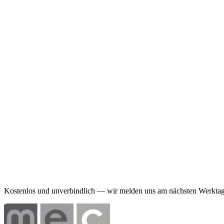
Bestandscheck anfragen
Was unsere Kunden sagen.
Seit über 20 Jahren ist Herr Michael mein Ansprechpartner in 
Verkaufes willen.
Gerd Wilkens
Google-Bewertung
Jetzt fühle ich mich wirklich sicher — vorher hatte ich nur Ver
Thomas Schilling
Google-Bewertung
Ich bin seit fast 30 Jahren Kundin bei ASS Nord. Die Beratun
Micha Warren
Google-Bewertung
Kostenlos und unverbindlich — wir melden uns am nächsten Werktag