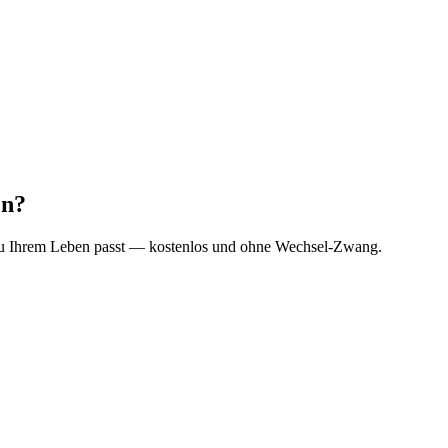
en?
h zu Ihrem Leben passt — kostenlos und ohne Wechsel-Zwang.
 Ihnen das — ohne etwas zu verkaufen.